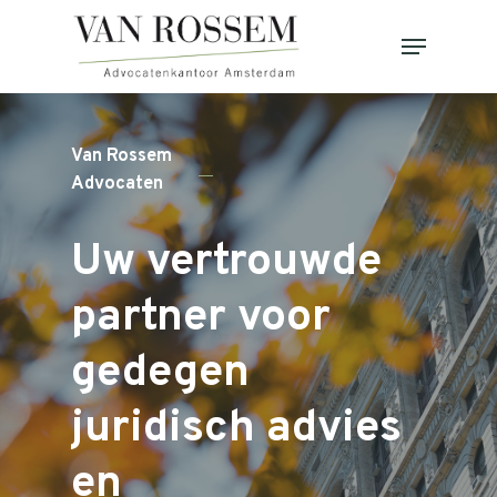
Skip
Menu
to
Close
main
Menu
content
Van Rossem
Advocaten
Uw
vertrouwde
partner
voor
gedegen
juridisch
advies
en