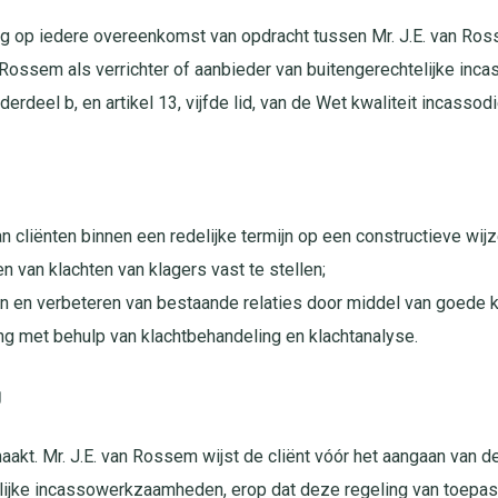
g op iedere overeenkomst van opdracht tussen Mr. J.E. van Ross
n Rossem als verrichter of aanbieder van buitengerechtelijke 
nderdeel b, en artikel 13, vijfde lid, van de Wet kwaliteit incassod
 cliënten binnen een redelijke termijn op een constructieve wijz
 van klachten van klagers vast te stellen;
uden en verbeteren van bestaande relaties door middel van goede 
ing met behulp van klachtbehandeling en klachtanalyse.
g
akt. Mr. J.E. van Rossem wijst de cliënt vóór het aangaan van d
elijke incassowerkzaamheden, erop dat deze regeling van toepass