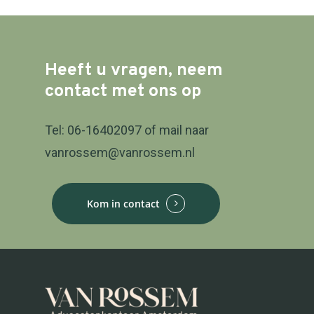
Heeft
u
vragen,
neem
contact
met
ons
op
Tel: 06-16402097 of mail naar
vanrossem@vanrossem.nl
Kom in contact